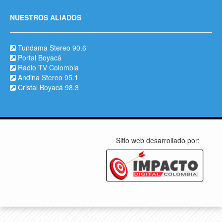
NUESTROS ALIADOS
Tundama Stereo 90.6
Portal Boyacá
Radio TV Colombia
Andina Stereo 95.1
Cristal Boyacá 98.3
Sitio web desarrollado por: