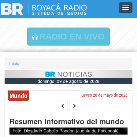
Toggl
navig
RADIO EN VIVO
Inicio
domingo, 09 de agosto de 2026
Mundo
jueves 28 de mayo de 2026
Resumen informativo del mundo
Foto: Diosdado Cabello Rondón (cuenta de Facebook)