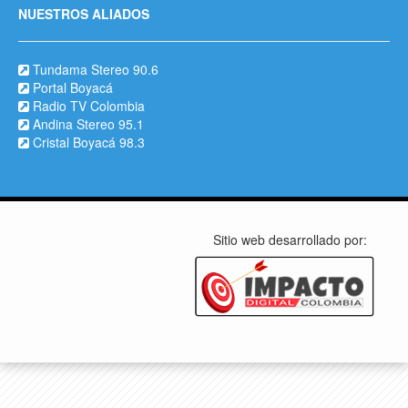
NUESTROS ALIADOS
Tundama Stereo 90.6
Portal Boyacá
Radio TV Colombia
Andina Stereo 95.1
Cristal Boyacá 98.3
Sitio web desarrollado por: