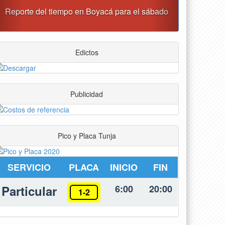
ado
Alcaldía de Tunja y Gobernación de Boyacá
firmaron convenio para el mantenimiento de vía
Moniquirá
Edictos
Publicidad
Pico y Placa Tunja
SERVICIO
PLACA
INICIO
FIN
Particular
6:00
20:00
1-2