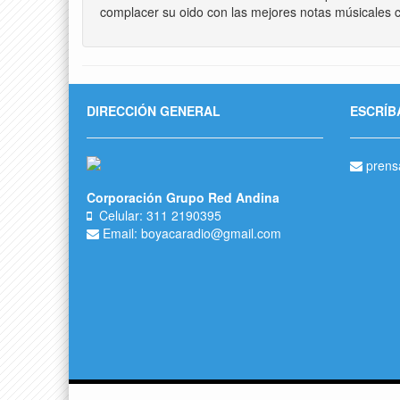
complacer su oido con las mejores notas músicales c
DIRECCIÓN GENERAL
ESCRÍB
prens
Corporación Grupo Red Andina
Celular: 311 2190395
Email: boyacaradio@gmail.com