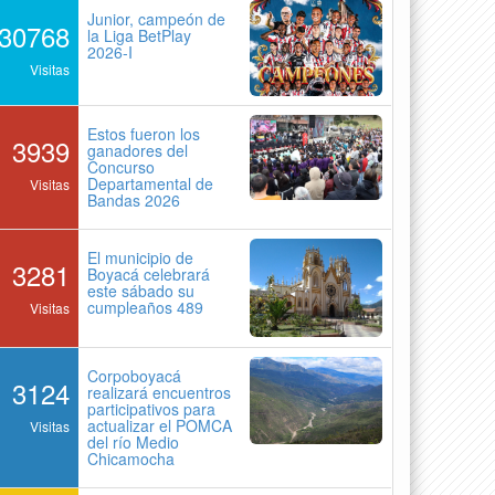
Junior, campeón de
30768
la Liga BetPlay
2026-I
Visitas
Estos fueron los
3939
ganadores del
Concurso
Departamental de
Visitas
Bandas 2026
El municipio de
3281
Boyacá celebrará
este sábado su
cumpleaños 489
Visitas
Corpoboyacá
3124
realizará encuentros
participativos para
actualizar el POMCA
Visitas
del río Medio
Chicamocha