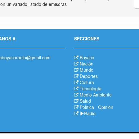
on un variado listado de emisoras
ANOS A
SECCIONES
aboyacaradio@gmail.com
Boyacá
Nación
Mundo
Deportes
Cultura
Tecnología
Medio Ambiente
Salud
Política
-
Opinión
Radio