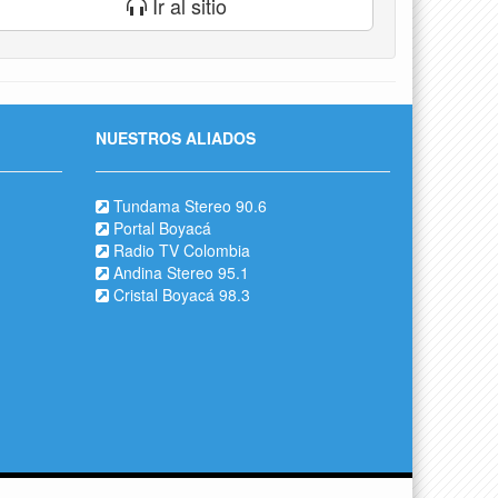
Ir al sitio
NUESTROS ALIADOS
Tundama Stereo 90.6
Portal Boyacá
Radio TV Colombia
Andina Stereo 95.1
Cristal Boyacá 98.3