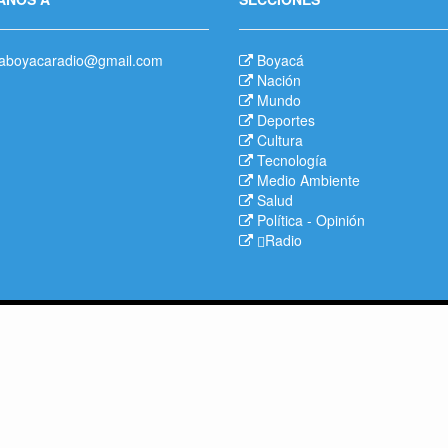
aboyacaradio@gmail.com
Boyacá
Nación
Mundo
Deportes
Cultura
Tecnología
Medio Ambiente
Salud
Política
-
Opinión
Radio