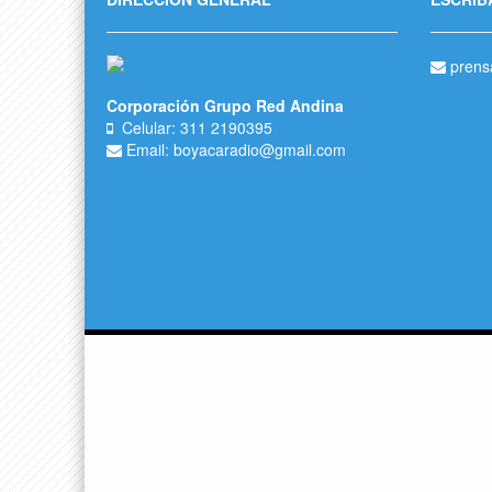
prens
Corporación Grupo Red Andina
Celular: 311 2190395
Email: boyacaradio@gmail.com