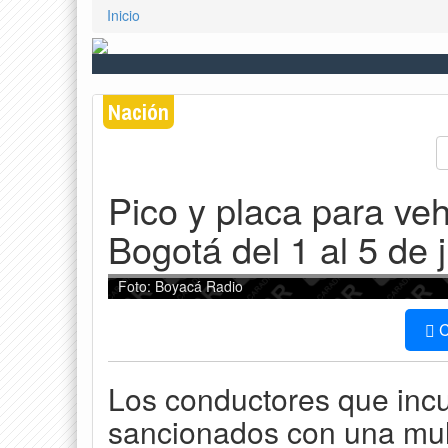
Inicio
Nación
Pico y placa para veh
Bogotá del 1 al 5 de 
Foto: Boyacá Radio
C
Los conductores que inc
sancionados con una mult