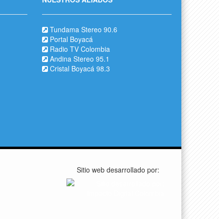
Tundama Stereo 90.6
Portal Boyacá
Radio TV Colombia
Andina Stereo 95.1
Cristal Boyacá 98.3
Sitio web desarrollado por: