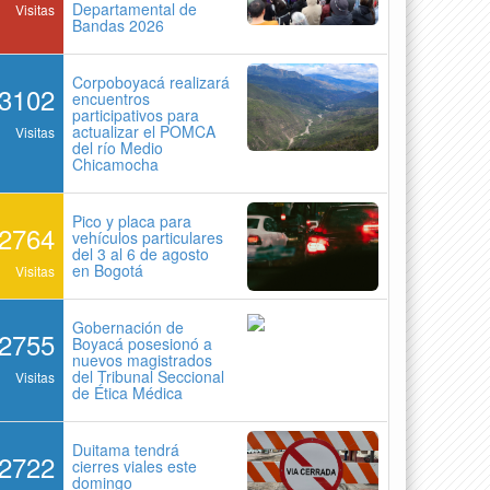
Departamental de
Visitas
Bandas 2026
Corpoboyacá realizará
3102
encuentros
participativos para
actualizar el POMCA
Visitas
del río Medio
Chicamocha
Pico y placa para
2764
vehículos particulares
del 3 al 6 de agosto
en Bogotá
Visitas
Gobernación de
2755
Boyacá posesionó a
nuevos magistrados
del Tribunal Seccional
Visitas
de Ética Médica
Duitama tendrá
2722
cierres viales este
domingo