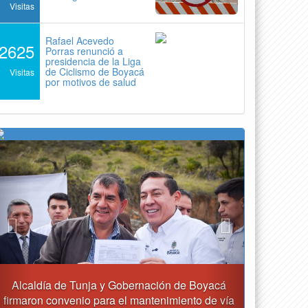
Visitas
Rafael Acevedo
2625
Porras renunció a
presidencia de la Liga
de Ciclismo de Boyacá
Visitas
por motivos de salud
Previous
Next
 Boyacá
Reporte del tiempo en Boyacá para el viernes
to de vía