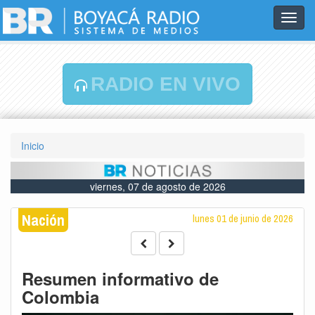
Toggl
navig
RADIO EN VIVO
Inicio
viernes, 07 de agosto de 2026
Nación
lunes 01 de junio de 2026
Resumen informativo de
Colombia