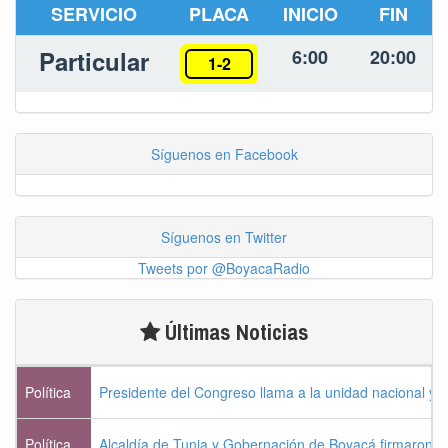
SERVICIO
PLACA
INICIO
FIN
Particular
6:00
20:00
1-2
Síguenos en Facebook
Síguenos en Twitter
Tweets por @BoyacaRadio
Últimas Noticias
Política
Presidente del Congreso llama a la unidad nacional y 
Política
Alcaldía de Tunja y Gobernación de Boyacá firmaron c