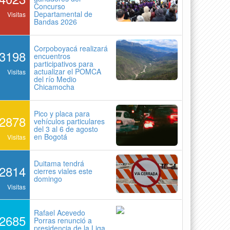
Concurso
Departamental de
Visitas
Bandas 2026
Corpoboyacá realizará
3198
encuentros
participativos para
actualizar el POMCA
Visitas
del río Medio
Chicamocha
Pico y placa para
2878
vehículos particulares
del 3 al 6 de agosto
en Bogotá
Visitas
Duitama tendrá
2814
cierres viales este
domingo
Visitas
Rafael Acevedo
2685
Porras renunció a
presidencia de la Liga