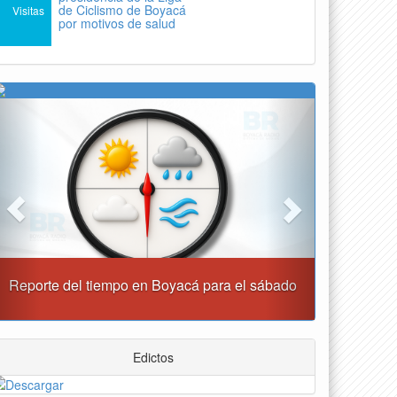
de Ciclismo de Boyacá
Visitas
por motivos de salud
Previous
Next
o
Alcaldía de Tunja y Gobernación de Boyacá
firmaron convenio para el mantenimiento de vía
Moniquirá
Edictos