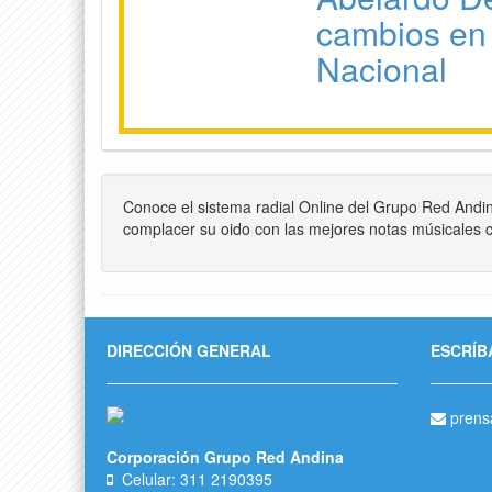
cambios en 
Nacional
Conoce el sistema radial Online del Grupo Red Andi
complacer su oido con las mejores notas músicales c
DIRECCIÓN GENERAL
ESCRÍB
prens
Corporación Grupo Red Andina
Celular: 311 2190395