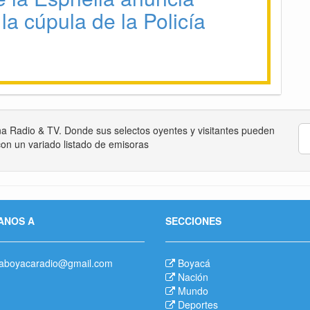
la cúpula de la Policía
na Radio & TV. Donde sus selectos oyentes y visitantes pueden
on un variado listado de emisoras
ANOS A
SECCIONES
aboyacaradio@gmail.com
Boyacá
Nación
Mundo
Deportes