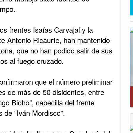
empo.
los frentes Isaías Carvajal y la
nte Antonio Ricaurte, han mantenido
a zona, que no han podido salir de sus
os al fuego cruzado.
onfirmaron que el número preliminar
s de más de 50 disidentes, entre
Reporte del tiempo en Boyacá para el sábad
go Bioho”, cabecilla del frente
as de “Iván Mordisco”.