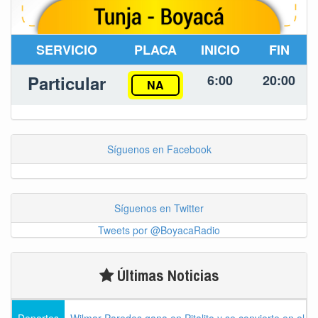
SERVICIO
PLACA
INICIO
FIN
Particular
6:00
20:00
NA
Síguenos en Facebook
Síguenos en Twitter
Tweets por @BoyacaRadio
Últimas Noticias
Deportes
Wilmar Paredes gana en Pitalito y se convierte en el p