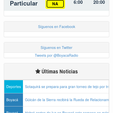
Particular
6:00
20:00
NA
Síguenos en Facebook
Síguenos en Twitter
Tweets por @BoyacaRadio
Últimas Noticias
Deportes
Sotaquirá se prepara para gran torneo de tejo por tríos
Boyacá
Güicán de la Sierra recibirá la Rueda de Relacionamie
Boyacá
Habrá cortes de luz en Boyacá esta semana en más de