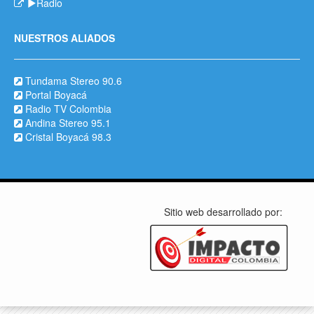
Radio
NUESTROS ALIADOS
Tundama Stereo 90.6
Portal Boyacá
Radio TV Colombia
Andina Stereo 95.1
Cristal Boyacá 98.3
Sitio web desarrollado por: