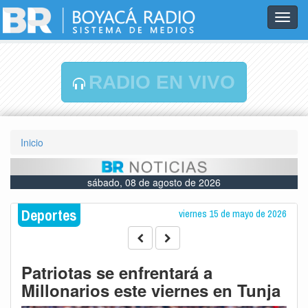
Toggl
navig
RADIO EN VIVO
Inicio
sábado, 08 de agosto de 2026
Deportes
viernes 15 de mayo de 2026
Patriotas se enfrentará a
Millonarios este viernes en Tunja