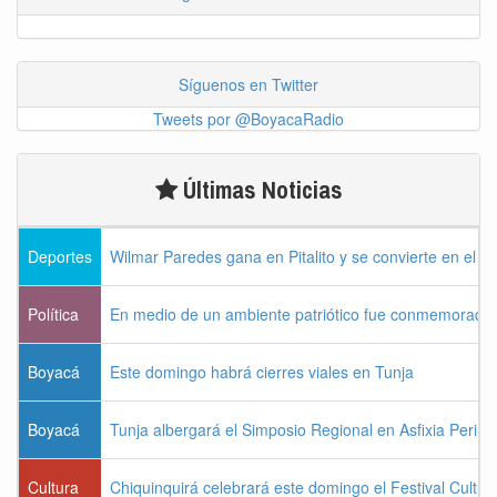
Síguenos en Twitter
Tweets por @BoyacaRadio
Últimas Noticias
Deportes
Wilmar Paredes gana en Pitalito y se convierte en el p
Política
En medio de un ambiente patriótico fue conmemorada la
Boyacá
Este domingo habrá cierres viales en Tunja
Boyacá
Tunja albergará el Simposio Regional en Asfixia Perina
Cultura
Chiquinquirá celebrará este domingo el Festival Cultu