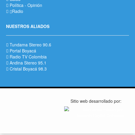
Política
-
Opinión
Radio
NUESTROS ALIADOS
Tundama Stereo 90.6
Portal Boyacá
Radio TV Colombia
Andina Stereo 95.1
Cristal Boyacá 98.3
Sitio web desarrollado por: