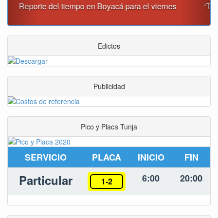
“Tunja nos ha dado demasiado y no podemos fallarle en
este momento”: Carlos Amaya
Edictos
Publicidad
Pico y Placa Tunja
SERVICIO
PLACA
INICIO
FIN
Particular
6:00
20:00
1-2