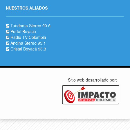
NUESTROS ALIADOS
Tundama Stereo 90.6
Portal Boyacá
Radio TV Colombia
Andina Stereo 95.1
Cristal Boyacá 98.3
Sitio web desarrollado por: