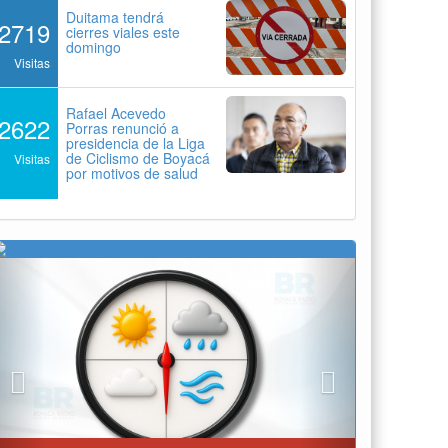
Duitama tendrá
2719
cierres viales este
domingo
Visitas
Rafael Acevedo
2622
Porras renunció a
presidencia de la Liga
de Ciclismo de Boyacá
Visitas
por motivos de salud
Previous
Next