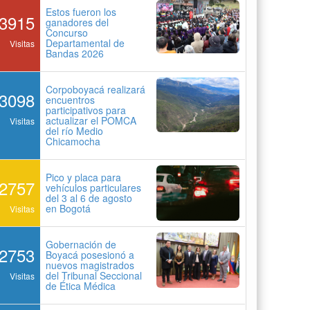
Estos fueron los
3915
ganadores del
Concurso
Departamental de
Visitas
Bandas 2026
Corpoboyacá realizará
3098
encuentros
participativos para
actualizar el POMCA
Visitas
del río Medio
Chicamocha
Pico y placa para
2757
vehículos particulares
del 3 al 6 de agosto
en Bogotá
Visitas
Gobernación de
2753
Boyacá posesionó a
nuevos magistrados
del Tribunal Seccional
Visitas
de Ética Médica