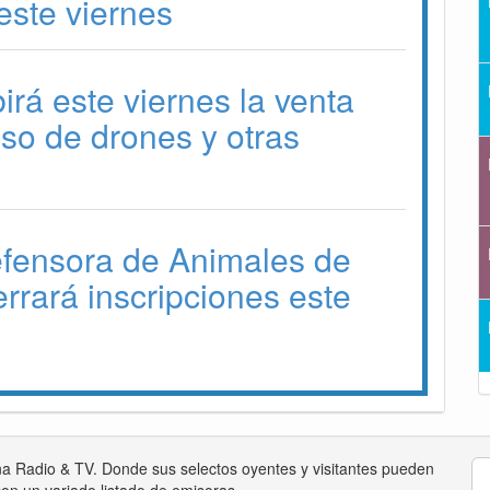
ste viernes
irá este viernes la venta
 uso de drones y otras
efensora de Animales de
errará inscripciones este
na Radio & TV. Donde sus selectos oyentes y visitantes pueden
on un variado listado de emisoras