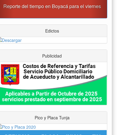
“Tunja nos ha dado demasiado y no podemos
fallarle en este momento”: Carlos Amaya
Edictos
Publicidad
Pico y Placa Tunja