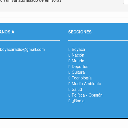
ANOS A
SECCIONES
boyacaradio@gmail.com
Boyacá
Nación
Mundo
Deportes
Cultura
Tecnología
Medio Ambiente
Salud
Política
-
Opinión
Radio