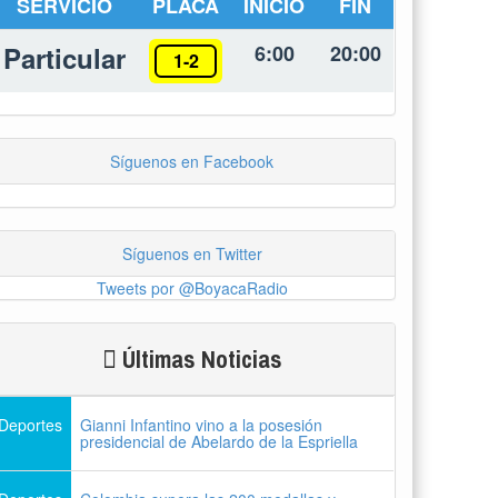
SERVICIO
PLACA
INICIO
FIN
Particular
6:00
20:00
1-2
Síguenos en Facebook
Síguenos en Twitter
Tweets por @BoyacaRadio
Últimas Noticias
Deportes
Gianni Infantino vino a la posesión
presidencial de Abelardo de la Espriella