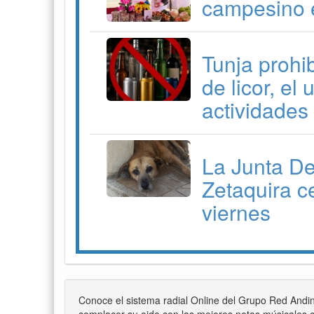
campesino e
Tunja prohib
de licor, el
actividades
La Junta D
Zetaquira c
viernes
Conoce el sistema radial Online del Grupo Red Andi
complacer su oido con las mejores notas músicales c