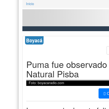
Inicio
Boyacá
Puma fue observado 
Natural Pisba
Foto: boyacaradio.com
C