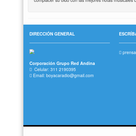
DIRECCIÓN GENERAL
ESCRÍB
prensa
Corporación Grupo Red Andina
Celular: 311 2190395
Email: boyacaradio@gmail.com