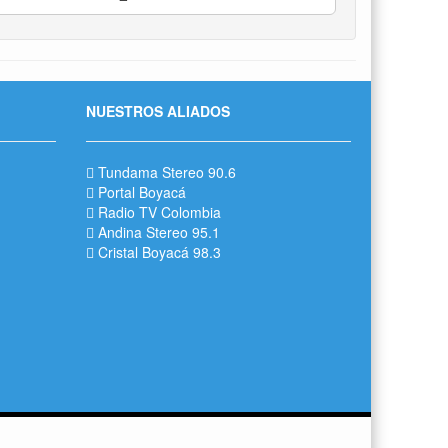
NUESTROS ALIADOS
Tundama Stereo 90.6
Portal Boyacá
Radio TV Colombia
Andina Stereo 95.1
Cristal Boyacá 98.3