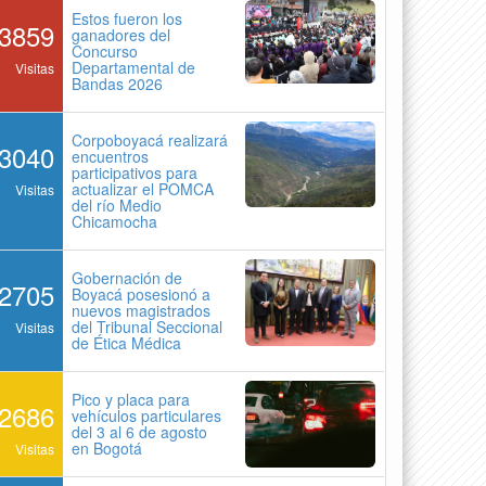
Estos fueron los
3859
ganadores del
Concurso
Departamental de
Visitas
Bandas 2026
Corpoboyacá realizará
3040
encuentros
participativos para
actualizar el POMCA
Visitas
del río Medio
Chicamocha
Gobernación de
2705
Boyacá posesionó a
nuevos magistrados
del Tribunal Seccional
Visitas
de Ética Médica
Pico y placa para
2686
vehículos particulares
del 3 al 6 de agosto
en Bogotá
Visitas