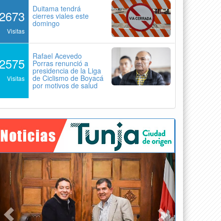
Duitama tendrá
2673
cierres viales este
domingo
Visitas
Rafael Acevedo
2575
Porras renunció a
presidencia de la Liga
de Ciclismo de Boyacá
Visitas
por motivos de salud
Previous
Next