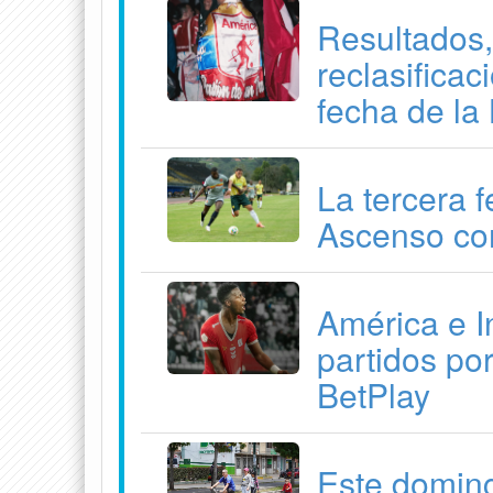
Resultados,
reclasifica
fecha de la
La tercera 
Ascenso co
América e I
partidos por
BetPlay
Este doming