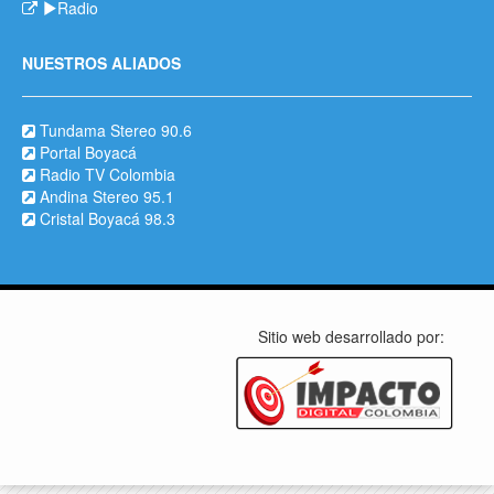
Radio
NUESTROS ALIADOS
Tundama Stereo 90.6
Portal Boyacá
Radio TV Colombia
Andina Stereo 95.1
Cristal Boyacá 98.3
Sitio web desarrollado por: