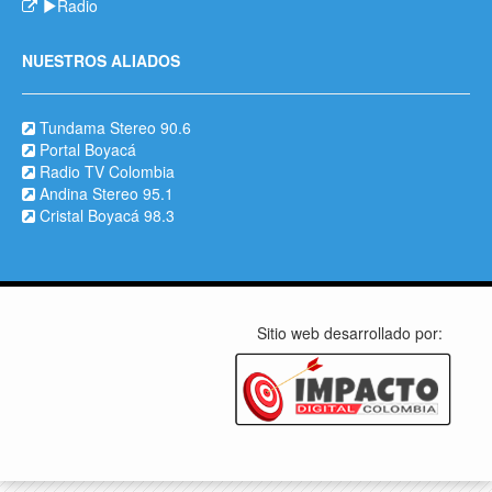
Radio
NUESTROS ALIADOS
Tundama Stereo 90.6
Portal Boyacá
Radio TV Colombia
Andina Stereo 95.1
Cristal Boyacá 98.3
Sitio web desarrollado por: