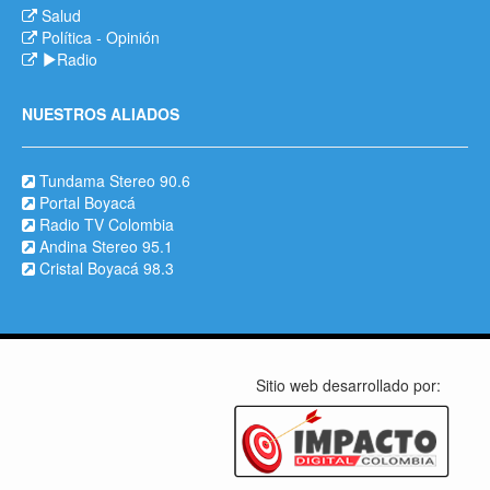
Salud
Política
-
Opinión
Radio
NUESTROS ALIADOS
Tundama Stereo 90.6
Portal Boyacá
Radio TV Colombia
Andina Stereo 95.1
Cristal Boyacá 98.3
Sitio web desarrollado por: