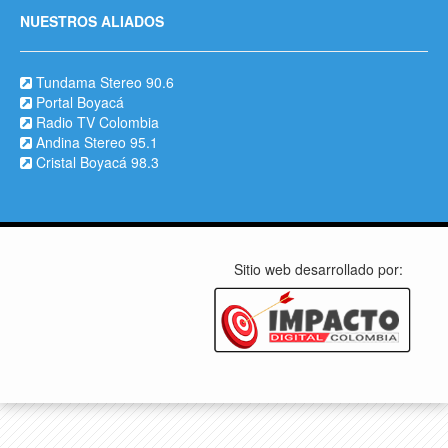
NUESTROS ALIADOS
Tundama Stereo 90.6
Portal Boyacá
Radio TV Colombia
Andina Stereo 95.1
Cristal Boyacá 98.3
Sitio web desarrollado por: