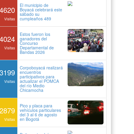
El municipio de
4620
Boyacá celebrará este
sábado su
cumpleaños 489
Visitas
Estos fueron los
4024
ganadores del
Concurso
Departamental de
Visitas
Bandas 2026
Corpoboyacá realizará
3199
encuentros
participativos para
actualizar el POMCA
Visitas
del río Medio
Chicamocha
Pico y placa para
2879
vehículos particulares
del 3 al 6 de agosto
en Bogotá
Visitas