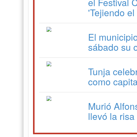
el Festival
'Tejiendo e
El municipi
sábado su 
Tunja celeb
como capita
Murió Alfon
llevó la ris