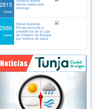
Duitama tendrá
2815
cierres viales este
domingo
Visitas
Rafael Acevedo
2686
Porras renunció a
presidencia de la Liga
de Ciclismo de Boyacá
Visitas
por motivos de salud
Previous
Next