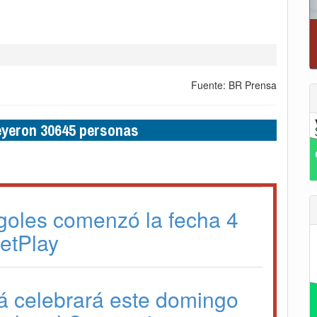
Reporte del tiempo en Boyacá para el sábad
Fuente: BR Prensa
leyeron 30645 personas
goles comenzó la fecha 4
BetPlay
á celebrará este domingo