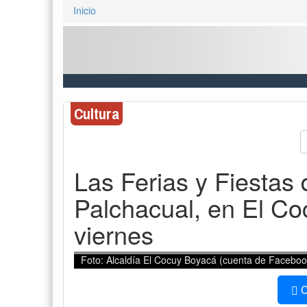
Inicio
Cultura
Las Ferias y Fiestas 
Palchacual, en El Coc
viernes
Foto: Alcaldía El Cocuy Boyacá (cuenta de Faceboo
C