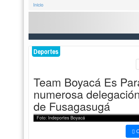
Inicio
Deportes
Team Boyacá Es Para
numerosa delegación
de Fusagasugá
Foto: Indeportes Boyacá
C