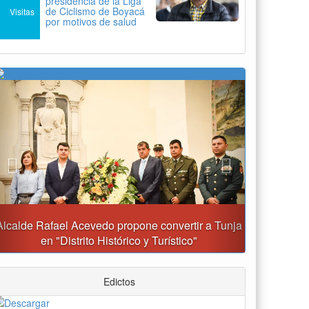
presidencia de la Liga
de Ciclismo de Boyacá
Visitas
por motivos de salud
Previous
Next
Gobernación y Alcaldía de Tunja revisan 120
proyectos con inversiones superiores a $385.000
millones
Edictos