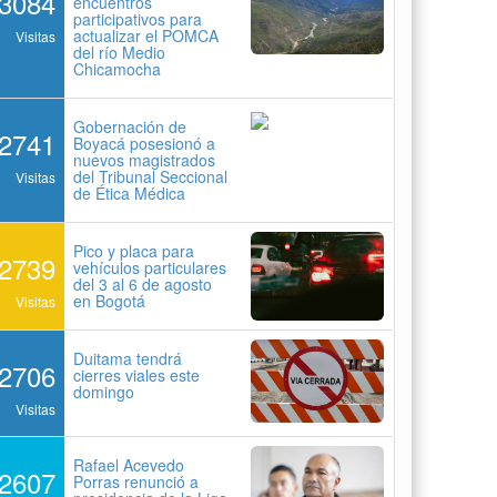
3084
encuentros
participativos para
actualizar el POMCA
Visitas
del río Medio
Chicamocha
Gobernación de
2741
Boyacá posesionó a
nuevos magistrados
del Tribunal Seccional
Visitas
de Ética Médica
Pico y placa para
2739
vehículos particulares
del 3 al 6 de agosto
en Bogotá
Visitas
Duitama tendrá
2706
cierres viales este
domingo
Visitas
Rafael Acevedo
2607
Porras renunció a