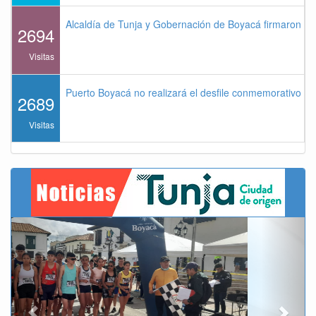
Alcaldía de Tunja y Gobernación de Boyacá firmaron co
2694
Visitas
Puerto Boyacá no realizará el desfile conmemorativo de
2689
Visitas
Previous
Next