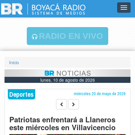
Toggl
navig
RADIO EN VIVO
Inicio
lunes, 10 de agosto de 2026
Deportes
miércoles 20 de mayo de 2026
Patriotas enfrentará a Llaneros
este miércoles en Villavicencio