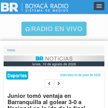
Toggl
navig
RADIO EN VIVO
Inicio
lunes, 10 de agosto de 2026
Deportes
miércoles 03 de junio de 2026
Junior tomó ventaja en
Barranquilla al golear 3-0 a