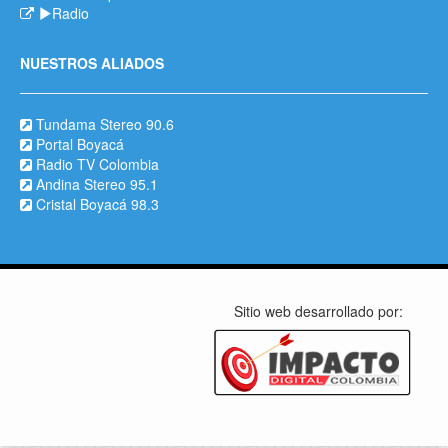
Radio
NUESTROS ALIADOS
Tundama Stereo 90.6
Portal Boyacá
Radio TV Colombia
Andina Stereo 95.1
Cristal Boyacá 98.3
Sitio web desarrollado por: