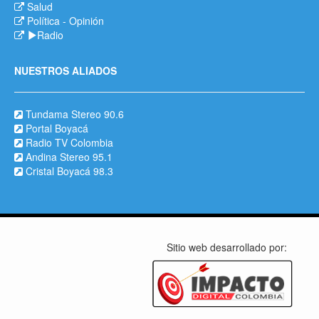
Salud
Política
-
Opinión
Radio
NUESTROS ALIADOS
Tundama Stereo 90.6
Portal Boyacá
Radio TV Colombia
Andina Stereo 95.1
Cristal Boyacá 98.3
Sitio web desarrollado por: