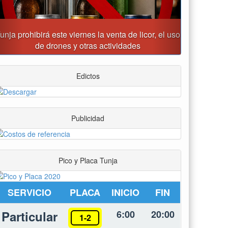
Alcalde Rafael Acevedo propone convertir a Tunja
en "Distrito Histórico y Turístico"
Edictos
Publicidad
Pico y Placa Tunja
SERVICIO
PLACA
INICIO
FIN
Particular
6:00
20:00
1-2