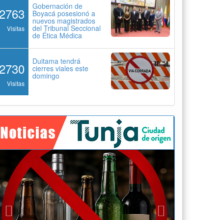
Gobernación de
2763
Boyacá posesionó a
nuevos magistrados
del Tribunal Seccional
Visitas
de Ética Médica
Duitama tendrá
2730
cierres viales este
domingo
Visitas
Previous
Next