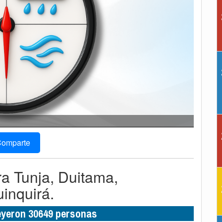
omparte
ra Tunja, Duitama,
inquirá.
leyeron 30649 personas