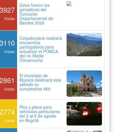
Estos fueron los
3927
ganadores del
Concurso
Departamental de
Visitas
Bandas 2026
Corpoboyacá realizará
3110
encuentros
participativos para
actualizar el POMCA
Visitas
del río Medio
Chicamocha
El municipio de
2861
Boyacá celebrará este
sábado su
cumpleaños 489
Visitas
Pico y placa para
2774
vehículos particulares
del 3 al 6 de agosto
en Bogotá
Visitas