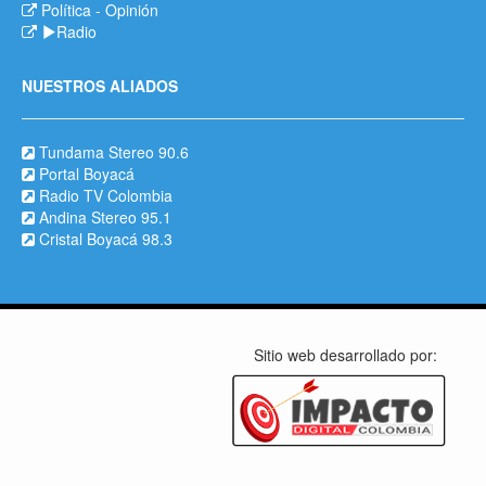
Política
-
Opinión
Radio
NUESTROS ALIADOS
Tundama Stereo 90.6
Portal Boyacá
Radio TV Colombia
Andina Stereo 95.1
Cristal Boyacá 98.3
Sitio web desarrollado por: