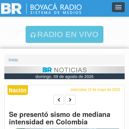
Toggl
navig
RADIO EN VIVO
Inicio
domingo, 09 de agosto de 2026
Nación
miércoles 13 de mayo de 2026
Se presentó sismo de mediana
intensidad en Colombia