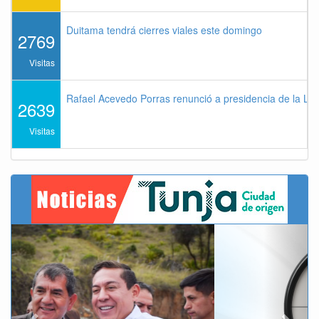
Duitama tendrá cierres viales este domingo
2769
Visitas
Rafael Acevedo Porras renunció a presidencia de la Lig
2639
Visitas
Previous
Next