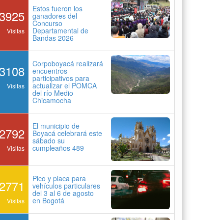
Estos fueron los
3925
ganadores del
Concurso
Departamental de
Visitas
Bandas 2026
Corpoboyacá realizará
3108
encuentros
participativos para
actualizar el POMCA
Visitas
del río Medio
Chicamocha
El municipio de
2792
Boyacá celebrará este
sábado su
cumpleaños 489
Visitas
Pico y placa para
2771
vehículos particulares
del 3 al 6 de agosto
en Bogotá
Visitas