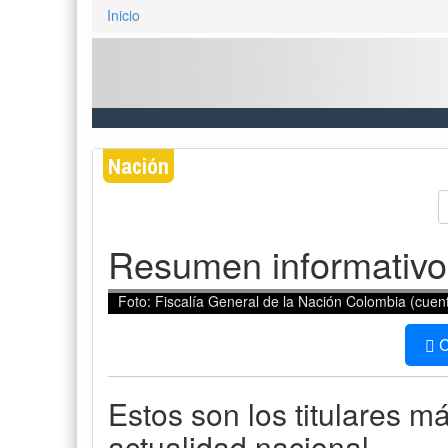
Inicio
Nación
Resumen informativo
Foto: Fiscalía General de la Nación Colombia (cue
C
Estos son los titulares m
actualidad nacional.