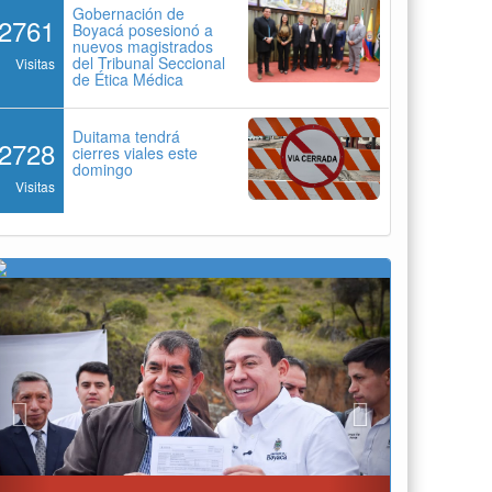
Gobernación de
2761
Boyacá posesionó a
nuevos magistrados
del Tribunal Seccional
Visitas
de Ética Médica
Duitama tendrá
2728
cierres viales este
domingo
Visitas
Previous
Next