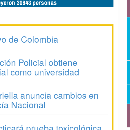
leyeron 30643 personas
vo de Colombia
ión Policial obtiene
ial como universidad
riella anuncia cambios en
cía Nacional
ticará prueba toxicológica