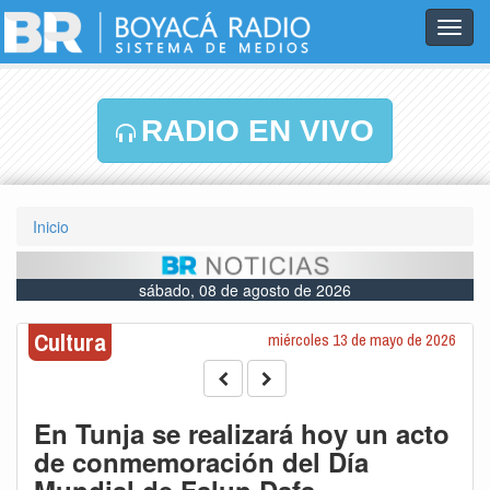
Toggl
navig
RADIO EN VIVO
Inicio
sábado, 08 de agosto de 2026
Cultura
miércoles 13 de mayo de 2026
En Tunja se realizará hoy un acto
de conmemoración del Día