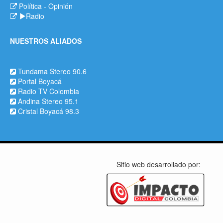
Política
-
Opinión
Radio
NUESTROS ALIADOS
Tundama Stereo 90.6
Portal Boyacá
Radio TV Colombia
Andina Stereo 95.1
Cristal Boyacá 98.3
Sitio web desarrollado por: