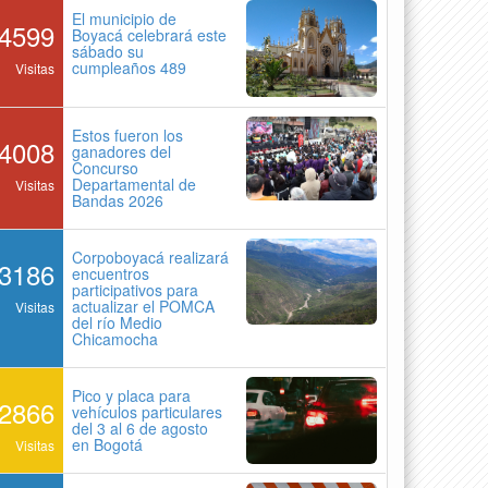
El municipio de
4599
Boyacá celebrará este
sábado su
cumpleaños 489
Visitas
Estos fueron los
4008
ganadores del
Concurso
Departamental de
Visitas
Bandas 2026
Corpoboyacá realizará
3186
encuentros
participativos para
actualizar el POMCA
Visitas
del río Medio
Chicamocha
Pico y placa para
2866
vehículos particulares
del 3 al 6 de agosto
en Bogotá
Visitas