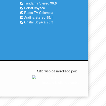
Tundama Stereo 90.6
Portal Boyacá
Radio TV Colombia
Andina Stereo 95.1
Cristal Boyacá 98.3
Sitio web desarrollado por: