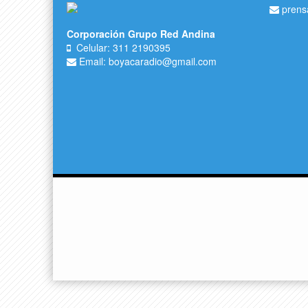
prens
Corporación Grupo Red Andina
Celular: 311 2190395
Email: boyacaradio@gmail.com