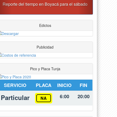
 el sábado
Alcaldía de Tunja y Gobernación de Boyacá
firmaron convenio para el mantenimiento de vía
Moniquirá
Edictos
Publicidad
Pico y Placa Tunja
SERVICIO
PLACA
INICIO
FIN
Particular
6:00
20:00
NA