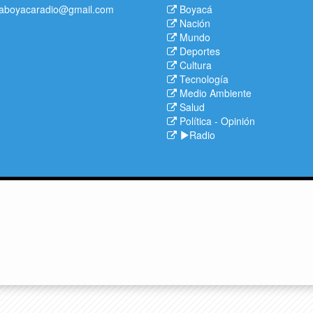
aboyacaradio@gmail.com
Boyacá
Nación
Mundo
Deportes
Cultura
Tecnología
Medio Ambiente
Salud
Política
-
Opinión
Radio