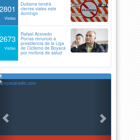
Duitama tendrá
2801
cierres viales este
domingo
Visitas
Rafael Acevedo
2673
Porras renunció a
presidencia de la Liga
de Ciclismo de Boyacá
Visitas
por motivos de salud
Previous
Next