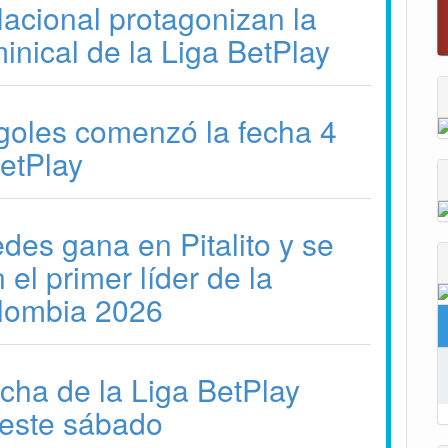
acional protagonizan la
Reporte del tiempo en Boyacá para
inical de la Liga BetPlay
goles comenzó la fecha 4
BetPlay
des gana en Pitalito y se
 el primer líder de la
olombia 2026
echa de la Liga BetPlay
este sábado