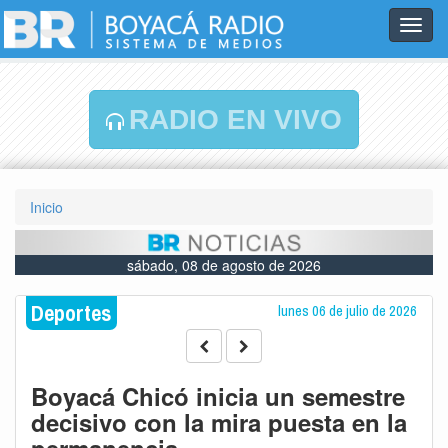
Toggl
navig
RADIO EN VIVO
Inicio
sábado, 08 de agosto de 2026
Deportes
lunes 06 de julio de 2026
Boyacá Chicó inicia un semestre
decisivo con la mira puesta en la