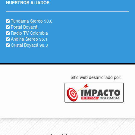
NUESTROS ALIADOS
Tundama Stereo 90.6
Portal Boyacá
Radio TV Colombia
Andina Stereo 95.1
Cristal Boyacá 98.3
Sitio web desarrollado por: