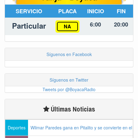
SERVICIO
PLACA
INICIO
FIN
Particular
6:00
20:00
NA
Síguenos en Facebook
Síguenos en Twitter
Tweets por @BoyacaRadio
Últimas Noticias
Deportes
Wilmar Paredes gana en Pitalito y se convierte en el p