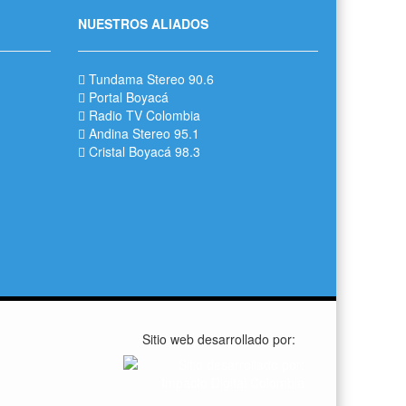
NUESTROS ALIADOS
Tundama Stereo 90.6
Portal Boyacá
Radio TV Colombia
Andina Stereo 95.1
Cristal Boyacá 98.3
Sitio web desarrollado por: