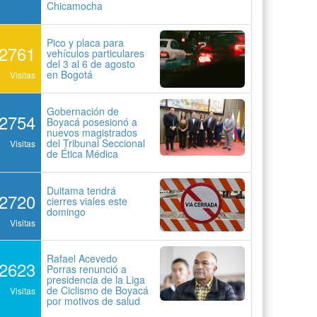
Chicamocha
Pico y placa para
2761
vehículos particulares
del 3 al 6 de agosto
en Bogotá
Visitas
Gobernación de
2754
Boyacá posesionó a
nuevos magistrados
del Tribunal Seccional
Visitas
de Ética Médica
Duitama tendrá
2720
cierres viales este
domingo
Visitas
Rafael Acevedo
2623
Porras renunció a
presidencia de la Liga
de Ciclismo de Boyacá
Visitas
por motivos de salud