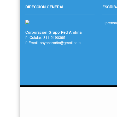
DIRECCIÓN GENERAL
ESCRÍB
prensa
Corporación Grupo Red Andina
Celular: 311 2190395
Email: boyacaradio@gmail.com