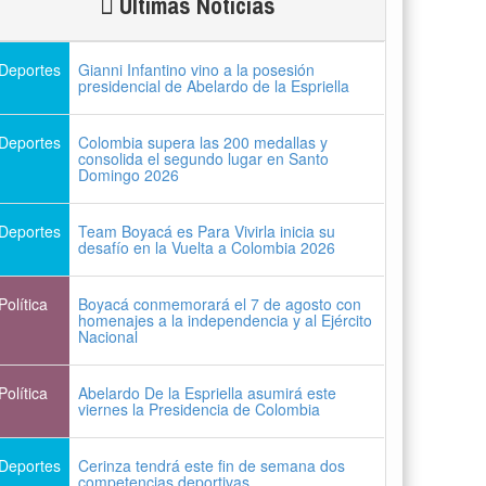
Últimas Noticias
Deportes
Gianni Infantino vino a la posesión
presidencial de Abelardo de la Espriella
Deportes
Colombia supera las 200 medallas y
consolida el segundo lugar en Santo
Domingo 2026
Deportes
Team Boyacá es Para Vivirla inicia su
desafío en la Vuelta a Colombia 2026
Política
Boyacá conmemorará el 7 de agosto con
homenajes a la independencia y al Ejército
Nacional
Política
Abelardo De la Espriella asumirá este
viernes la Presidencia de Colombia
Deportes
Cerinza tendrá este fin de semana dos
competencias deportivas