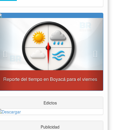
Previous
Next
nes
“Tunja nos ha dado demasiado y no podemos
fallarle en este momento”: Carlos Amaya
Edictos
Publicidad