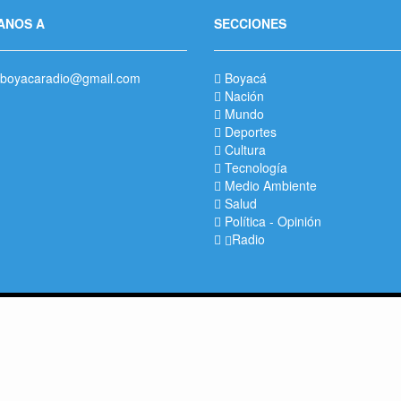
ANOS A
SECCIONES
boyacaradio@gmail.com
Boyacá
Nación
Mundo
Deportes
Cultura
Tecnología
Medio Ambiente
Salud
Política
-
Opinión
Radio