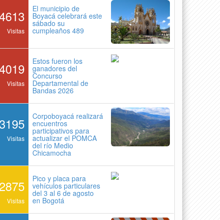
El municipio de
4613
Boyacá celebrará este
sábado su
cumpleaños 489
Visitas
Estos fueron los
4019
ganadores del
Concurso
Departamental de
Visitas
Bandas 2026
Corpoboyacá realizará
3195
encuentros
participativos para
actualizar el POMCA
Visitas
del río Medio
Chicamocha
Pico y placa para
2875
vehículos particulares
del 3 al 6 de agosto
en Bogotá
Visitas