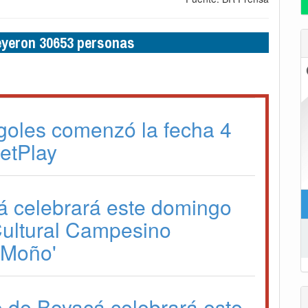
leyeron 30653 personas
goles comenzó la fecha 4
BetPlay
á celebrará este domingo
 Cultural Campesino
l Moño'
o de Boyacá celebrará este