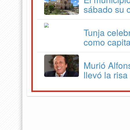
sábado su 
Tunja celeb
como capita
Murió Alfon
llevó la ris