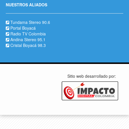
NUESTROS ALIADOS
Tundama Stereo 90.6
Portal Boyacá
Radio TV Colombia
Andina Stereo 95.1
Cristal Boyacá 98.3
Sitio web desarrollado por: