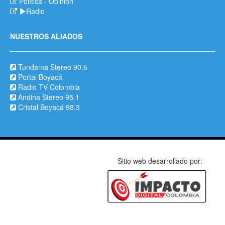
Política
-
Opinión
Radio
NUESTROS ALIADOS
Tundama Stereo 90.6
Portal Boyacá
Radio TV Colombia
Andina Stereo 95.1
Cristal Boyacá 98.3
Sitio web desarrollado por: