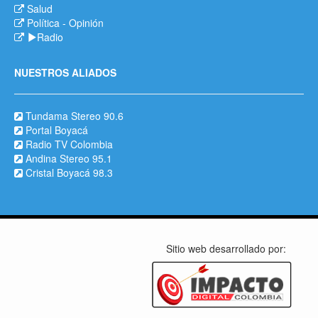
Salud
Política
-
Opinión
Radio
NUESTROS ALIADOS
Tundama Stereo 90.6
Portal Boyacá
Radio TV Colombia
Andina Stereo 95.1
Cristal Boyacá 98.3
Sitio web desarrollado por: