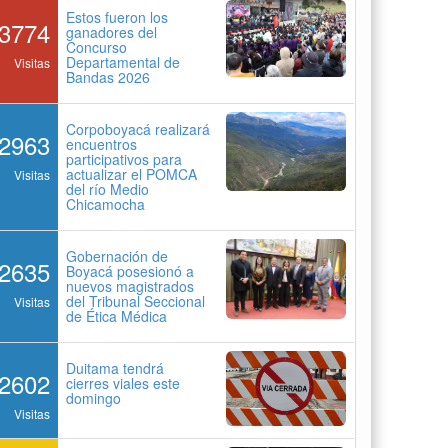
Estos fueron los
3774
ganadores del
Concurso
Departamental de
Visitas
Bandas 2026
Corpoboyacá realizará
2963
encuentros
participativos para
actualizar el POMCA
Visitas
del río Medio
Chicamocha
Gobernación de
2635
Boyacá posesionó a
nuevos magistrados
del Tribunal Seccional
Visitas
de Ética Médica
Duitama tendrá
2602
cierres viales este
domingo
Visitas