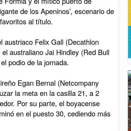
e Formia y el mítico puerto de
gante de los Apeninos’, escenario de
avoritos al título.
l austriaco Felix Gall (Decathlon
 australiano Jai Hindley (Red Bull
l podio de la jornada.
quireño Egan Bernal (Netcompany
uzar la meta en la casilla 21, a 2
edor. Por su parte, el boyacense
rminó en el puesto 30, cediendo más