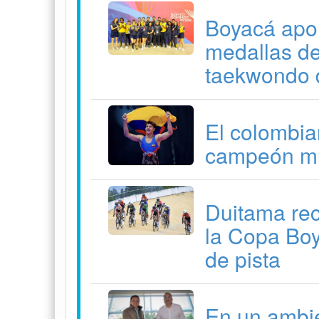
Boyacá apor
medallas de
taekwondo 
El colombia
campeón mu
Duitama reci
la Copa Bo
de pista
En un ambie