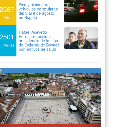
Pico y placa para
2587
vehículos particulares
del 3 al 6 de agosto
en Bogotá
Visitas
Rafael Acevedo
2501
Porras renunció a
presidencia de la Liga
de Ciclismo de Boyacá
Visitas
por motivos de salud
Previous
Next