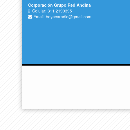
Corporación Grupo Red Andina
Celular: 311 2190395
Email: boyacaradio@gmail.com