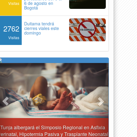
6 de agosto en
Visitas
Bogotá
Duitama tendrá
2762
cierres viales este
domingo
Visitas
Previous
Next
ional en Asfixia
Reporte del tiempo en Boyacá para el sáb
asplante Neonatal