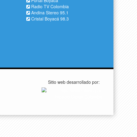
Portal Boyacá
Radio TV Colombia
Andina Stereo 95.1
Cristal Boyacá 98.3
Sitio web desarrollado por: