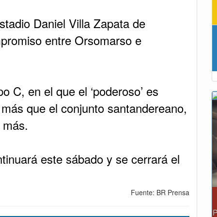
Estadio Daniel Villa Zapata de
mpromiso entre Orsomarso e
 C, en el que el ‘poderoso’ es
 más que el conjunto santandereano,
s más.
tinuará este sábado y se cerrará el
Fuente: BR Prensa
Tunja albergará el Simposio Reg
Perinatal, Hipotermia Pasiva y Tr