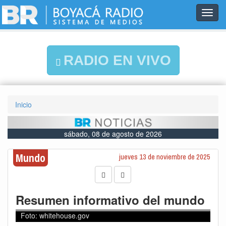
Toggl
navig
RADIO EN VIVO
Inicio
sábado, 08 de agosto de 2026
Mundo
jueves 13 de noviembre de 2025
Resumen informativo del mundo
Foto: whitehouse.gov