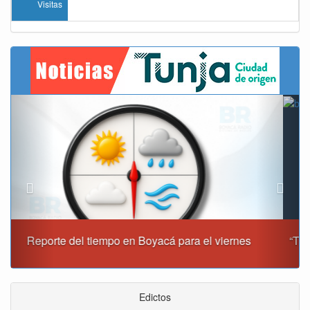
Visitas
Previous
Next
“Tunja nos ha dado demasiado y no podemos fallarle en
este momento”: Carlos Amaya
Edictos