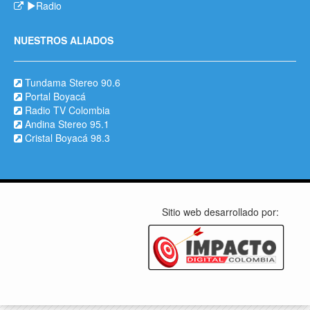
Radio
NUESTROS ALIADOS
Tundama Stereo 90.6
Portal Boyacá
Radio TV Colombia
Andina Stereo 95.1
Cristal Boyacá 98.3
Sitio web desarrollado por: