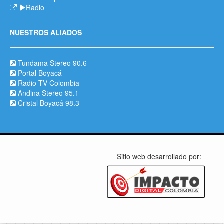
Radio
NUESTROS ALIADOS
Tundama Stereo 90.6
Portal Boyacá
Radio TV Colombia
Andina Stereo 95.1
Cristal Boyacá 98.3
Sitio web desarrollado por: