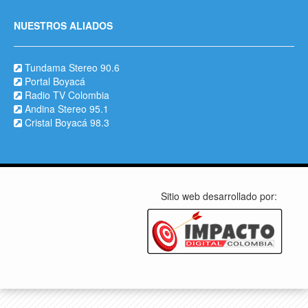
NUESTROS ALIADOS
Tundama Stereo 90.6
Portal Boyacá
Radio TV Colombia
Andina Stereo 95.1
Cristal Boyacá 98.3
Sitio web desarrollado por: