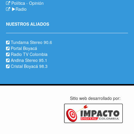
Política
-
Opinión
Radio
NUESTROS ALIADOS
Tundama Stereo 90.6
Portal Boyacá
Radio TV Colombia
Andina Stereo 95.1
Cristal Boyacá 98.3
Sitio web desarrollado por: