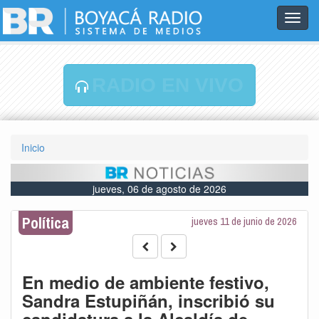
Toggl
navig
RADIO EN VIVO
Inicio
jueves, 06 de agosto de 2026
Política
jueves 11 de junio de 2026
En medio de ambiente festivo,
Sandra Estupiñán, inscribió su