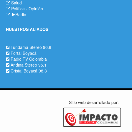
Salud
Política
-
Opinión
Radio
NUESTROS ALIADOS
Tundama Stereo 90.6
Portal Boyacá
Radio TV Colombia
Andina Stereo 95.1
Cristal Boyacá 98.3
Sitio web desarrollado por: