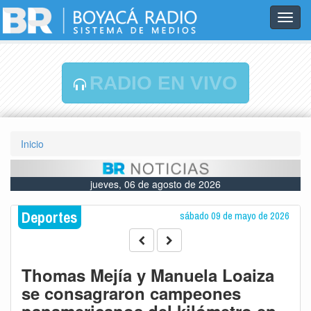
Toggl
navig
RADIO EN VIVO
Inicio
jueves, 06 de agosto de 2026
Deportes
sábado 09 de mayo de 2026
Thomas Mejía y Manuela Loaiza
se consagraron campeones