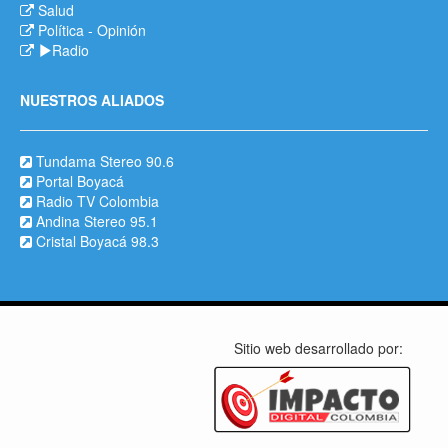
Salud
Política
-
Opinión
Radio
NUESTROS ALIADOS
Tundama Stereo 90.6
Portal Boyacá
Radio TV Colombia
Andina Stereo 95.1
Cristal Boyacá 98.3
Sitio web desarrollado por: