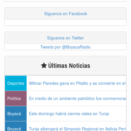
Síguenos en Facebook
Síguenos en Twitter
Tweets por @BoyacaRadio
Últimas Noticias
Deportes
Wilmar Paredes gana en Pitalito y se convierte en el p
Política
En medio de un ambiente patriótico fue conmemorada la
Boyacá
Este domingo habrá cierres viales en Tunja
Boyacá
Tunja albergará el Simposio Regional en Asfixia Perina