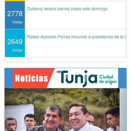
Duitama tendrá cierres viales este domingo
2778
Visitas
Rafael Acevedo Porras renunció a presidencia de la Lig
2649
Visitas
Previous
Next