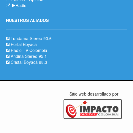
Radio
NUESTROS ALIADOS
Tundama Stereo 90.6
Portal Boyacá
Radio TV Colombia
Andina Stereo 95.1
Cristal Boyacá 98.3
Sitio web desarrollado por: