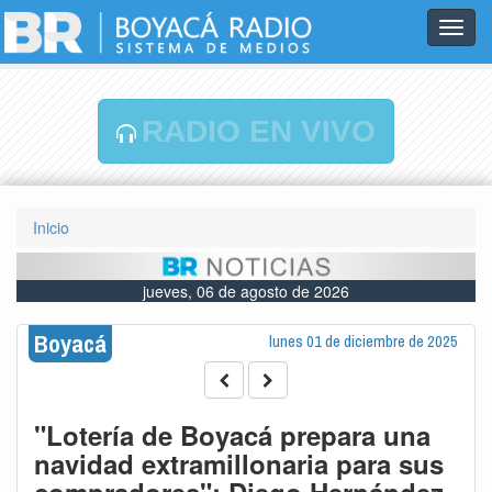
Toggl
navig
RADIO EN VIVO
Inicio
jueves, 06 de agosto de 2026
Boyacá
lunes 01 de diciembre de 2025
"Lotería de Boyacá prepara una
navidad extramillonaria para sus